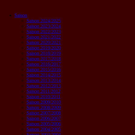
Zum
Inhalt
Saison
springen
Saison 2024/2025
Saison 2023/2024
Saison 2022/2023
Saison 2021/2022
Saison 2020/2021
Saison 2019/2020
Saison 2018/2019
Saison 2017/2018
Saison 2016/2017
Saison 2015/2016
Saison 2014/2015
Saison 2013/2014
Saison 2012/2013
Saison 2011/2012
Saison 2010/2011
Saison 2009/2010
Saison 2008/2009
Saison 2007/2008
Saison 2006/2007
Saison 2005/2006
Saison 2004/2005
Saison 2003/2004