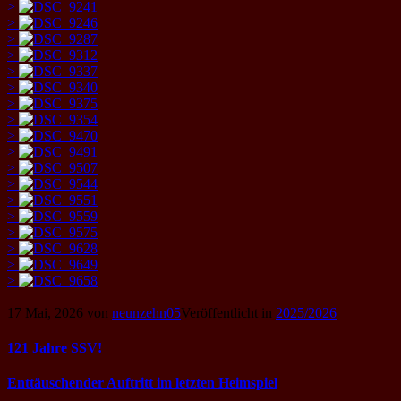
>
>
>
>
>
>
>
>
>
>
>
>
>
>
>
>
>
>
17 Mai, 2026
von
neunzehn05
Veröffentlicht in
2025/2026
Beitragsnavigation
121 Jahre SSV!
Enttäuschender Auftritt im letzten Heimspiel